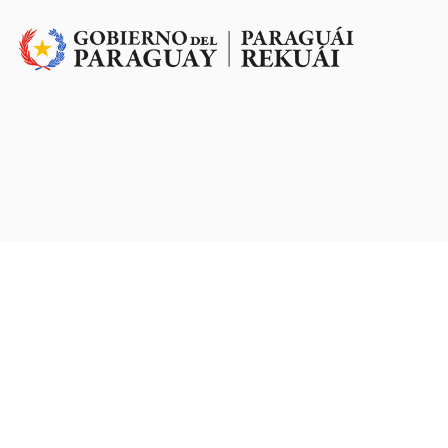
Dirección:
O´leary e/ Pte. Franco N°222
Teléfono:
(021) 457 146
Email:
mesadeentrada@vicepresidencia.gov.py