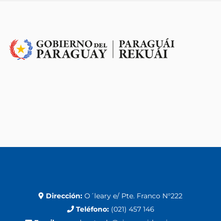
Dirección:
O´leary e/ Pte. Franco N°222
Teléfono:
(021) 457 146